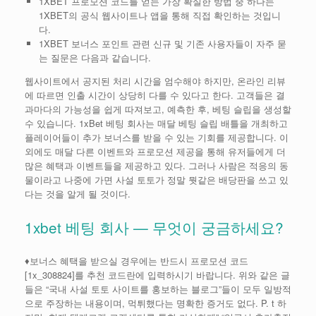
1XBET 프로모션 코드를 얻는 가장 확실한 방법 중 하나는
1XBET의 공식 웹사이트나 앱을 통해 직접 확인하는 것입니
다.
1XBET 보너스 포인트 관련 신규 및 기존 사용자들이 자주 묻
는 질문은 다음과 같습니다.
웹사이트에서 공지된 처리 시간을 엄수해야 하지만, 온라인 리뷰
에 따르면 인출 시간이 상당히 다를 수 있다고 한다. 고객들은 결
과마다의 가능성을 쉽게 따져보고, 예측한 후, 베팅 슬립을 생성할
수 있습니다. 1xBet 베팅 회사는 매달 베팅 슬립 배틀을 개최하고
플레이어들이 추가 보너스를 받을 수 있는 기회를 제공합니다. 이
외에도 매달 다른 이벤트와 프로모션 제공을 통해 유저들에게 더
많은 혜택과 이벤트들을 제공하고 있다. 그러나 사람은 적응의 동
물이라고 나중에 가면 사설 토토가 정말 뭣같은 배당판을 쓰고 있
다는 것을 알게 될 것이다.
1xbet 베팅 회사 — 무엇이 궁금하세요?
♦보너스 혜택을 받으실 경우에는 반드시 프로모션 코드
[1x_308824]를 추천 코드란에 입력하시기 바랍니다. 위와 같은 글
들은 “국내 사설 토토 사이트를 홍보하는 블로그”들이 모두 일방적
으로 주장하는 내용이며, 먹튀했다는 명확한 증거도 없다. P. t 하