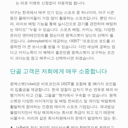
는 따로 이벤트 신청없이 자동적립 됩니다.
야구는 한국에서 매우 인기 있는 스포츠 중 하나이며, 야구 시즌
동안 플레이어들이 가장 많이 활용하는 스포츠입니다. 뿐만 아니
라, 라이브 베팅 기능을 통해 실시간으로 경기를 관전하며 베팅하
는 재미도” “누릴 수 있습니다. 스포츠 베팅, 카지노 게임, 다양한
온라인 엔터테인먼트를 찾는다면 원엑스벳이 당신의 선택이 될
것입니다. Johnnybet에서 제공하는 1XBIT” “프로모션 코드를 사
용하면 더 큰 보너스를 받을 수 있습니다. 다만 세상에 공짜는 없
다고 카지노쪽이 더 혜택이 좋은만큼 원엑스벳이 요구하는 조건
이 크다는점 참고 해주시고 선택하시면 되겠습니다.
단골 고객은 저희에게 매우 소중합니다
원엑스벳(1xbet)은 비트코인과 USDT를 포함해 총 38가지 코인들
의 입출금을 제공합니다. 한국 경찰이 갑자기 무슨 연유로 해외 비
행기까지 타고 간들, 그들을” “현지에서 구속할 수 없습니다. 원엑
스벳은 다양한 아이게이밍 및 배팅 컨퍼런스 및 게이밍 박람회에
활발하게 참여하는 인증된 메이저 스포츠 기업입니다. 국내법상
불법이지만서 막상 해외에서는 회사로 취급이 되고 있기 때문에
뇌물수수, 비리와 같은 회사차원에서의 문제가 발생하지 않는 한..
1xBet은 정식 게이밍 라이선스를 받아 합법적으로 운영되고