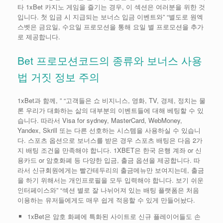
타 1xBet 카지노 게임을 즐기는 경우, 이 섹션은 여러분을 위한 것
입니다. 첫 입금 시 지급되는 보너스 입금 이벤트와” “별도로 원엑
스벳은 금요일, 수요일 프로모션을 통해 요일 별 프로모션을 추가
로 제공합니다.
Bet 프로모션코드의 종류와 보너스 사용
법 거짓 정보 주의 ️
1xBet과 함께, ” “고객들은 쇼 비지니스, 영화, TV, 경제, 정치는 물
론 우리가 대화하는 삶의 대부분의 이벤트들에 대해 베팅할 수 있
습니다. 따라서 Visa for sydney, MasterCard, WebMoney,
Yandex, Skrill 또는 다른 선호하는 시스템을 사용하실 수 있습니
다. 스포츠 옵션으로 보너스를 받은 경우 스포츠 배팅은 다음 2가
지 배팅 조건을 만족해야 합니다. 1XBET은 한국 은행 계좌 or 신
용카드 or 암호화폐 등 다양한 입금, 출금 옵션을 제공합니다. 따
라서 신규회원에게는 빨간테두리의 출금메뉴만 보여지는데, 출금
을 하기 위해서는 개인프로필을 모두 입력해야 합니다. 보기 쉬운
인터페이스와” “섹션 별로 잘 나뉘어져 있는 배팅 플랫폼은 처음
이용하는 유저들에게도 매우 쉽게 적응할 수 있게 만들어놨다.
1xBet은 암호 화폐에 특화된 사이트로 신규 플레이어들도 손