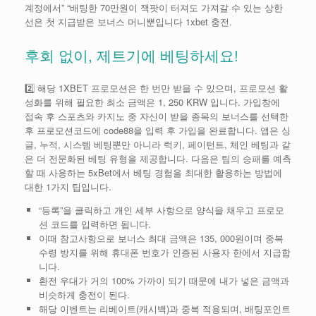
계정에서” “배팅한 70만원이 잭팟이 터져도 가져갈 수 있는 상한
선은 첫 지급받은 보너스 머니뿐입니다 1xbet 충전.
후회 없이, 제트기에 베팅하세요!
2️⃣ 해당 1XBET 프로모션은 한 번만 받을 수 있으며, 프로모션 활
성화를 위해 필요한 최소 금액은 1, 250 KRW 입니다. 가입창에
접속 후 스포츠와 카지노 중 자신이 받을 종목의 보너스를 선택한
후 프로모션코드에 code88을 입력 후 가입을 완료합니다. 앱은 싱
글, 누적, 시스템 베팅뿐만 아니라 럭키, 페이턴트, 체인 베팅과 같
은 더 전문화된 베팅 유형을 제공합니다. 다음은 팀의 승패를 예측
할 때 사용하는 5xBet에서 베팅 경험을 최대한 활용하는 방법에
대한 1가지 팁입니다.
“등록”을 클릭하고 개인 세부 사항으로 양식을 채우고 프로모
션 코드를 입력하면 됩니다.
이때 참고사항으로 보너스 최대 금액은 135, 000원이며 중복
수령 방지를 위해 휴대폰 번호가 인증된 사용자 한에서 지급합
니다.
환전 우대가 거의 100% 가까이 되기 때문에 내가 넣은 금액과
비슷하게 충전이 된다.
해당 이벤트는 리베이트(캐시백)과 중복 적용되며, 배팅포인트