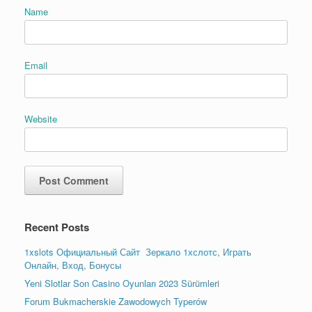
Name
Email
Website
Recent Posts
1xslots Официальный Сайт ️ Зеркало 1хслотс, Играть
Онлайн, Вход, Бонусы
Yeni Slotlar Son Casino Oyunları 2023 Sürümleri
Forum Bukmacherskie Zawodowych Typerów