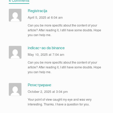
4 Comments
Registracija
April 5, 2025 at 6:04 am
Can you be more specific about the content of your
article? After reading it, I still have some doubts. Hope
you can help me.
indicac~ao da binance
May 10, 2025 at 7:04 am
Can you be more specific about the content of your
article? After reading it, I still have some doubts. Hope
you can help me.
Регистриране
October 2, 2025 at 3:04 pm
Your point of view caught my eye and was very
interesting. Thanks. I have a question for you.