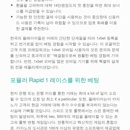
환율을 고려하여 대략 14만원정도의 첫 충전을 하면 최대 보너
스를 지급받을 수 있습니다.
가능한 한 안전한 결제 수단을 사용하는 것이 중요한데 신용카
드 사용은 기록이 남아 위험할 수 있으므로 암호 화폐를 이용
한 결제를 추천한다.
한국의 플레이어들은 아래의 간단한 단계들을 따라 1xbet 등록을
하고 번거로움 없이 베팅 경험을 시작할 수 있습니다. 이 포괄적인
고객 지원 프레임워크는 1xbet 모바일 사용자의 모든 문의와 문제
를 신속하고 효과적으로” “해결함으로써 원활한 베팅 경험에 기여
합니다. 반면, 1xbet 모바일 앱은 모바일 기기를 위해 특별히 설계
된 전용 애플리케이션입니다.
포뮬러 Rapid 1 레이스를 위한 베팅
현지 은행 또는 은행 카드를 통한 거래는 최대 a lot of 일이 소요
될 수 있으며 요청 당 최소 € a particular. 또한, 플레이어는이 카지
노가 고객의 현금 거래에 대해 추가 수수료를 부과하지 않는다는
사실에 기뻐할 것입니다. 스피드 오토 룰렛에서는 스핀 중에만 베
팅이 발생되며, 하루에 two, 500개의 게임을 플레이할 수 있는 초
고속 룰렛 변형 게임입니다. 전통적이고 혁신적인 게임의 혼합으
로, 카지노의 도서관은 100개 이상의 유명한 소프트웨어 제공업체