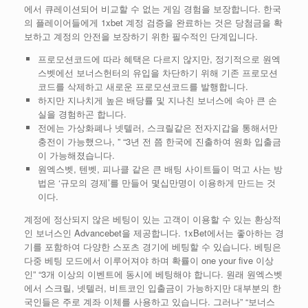
에서 큐레이션되어 비교할 수 없는 게임 경험을 보장합니다. 한국
의 플레이어들에게 1xbet 계정 검증을 완료하는 것은 당첨금을 확
보하고 계정의 안전을 보장하기 위한 필수적인 단계입니다.
프로모션코드에 따라 혜택은 다르지 않지만, 정기적으로 원엑
스벳에선 보너스헌터의 유입을 차단하기 위해 기존 프로모션
코드를 삭제하고 새로운 프로모션코드를 발행합니다.
하지만 지나치게 높은 배당률 및 지나친 보너스에 속아 큰 손
실을 경험하곤 합니다.
전에는 가상화폐나 넷텔러, 스크릴같은 전자지갑을 통해서만
충전이 가능했으나, ” “3년 전 쯤 한국에 진출하여 원화 입출금
이 가능해졌습니다.
원엑스벳, 텐벳, 피나클 같은 큰 배팅 사이트들이 먹고 사는 방
법은 ‘규모의 경제’를 만들어 몇십만명이 이용하게 만드는 것
이다.
계정에 정산되지 않은 베팅이 있는 고객이 이용할 수 있는 환상적
인 보너스인 Advancebet을 제공합니다. 1xBet에서는 좋아하는 경
기를 포함하여 다양한 스포츠 경기에 베팅할 수 있습니다. 베팅은
다중 베팅 모드에서 이루어져야 하며 확률이 one your five 이상
인” “3개 이상의 이벤트에 동시에 베팅해야 합니다. 원래 원엑스벳
에서 스크릴, 넷텔러, 비트코인 입출금이 가능하지만 대부분의 한
국인들은 주로 계좌 이체를 사용하고 있습니다. 그러나” “보너스