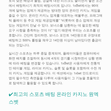
토의 낮은 배당과 불법, 경찰에 대한 리스크도 줄이면서 좋은 조건
에서 배팅하시기 최적의 배팅사이트 입니다. 1xBet에서는 90여
개에 달하는 업체가 제공하는 방대한 양의 온라인 카지노 게임을
즐길 수 있다. 온라인 카지노 업계를 대표하는 에볼루션, 프래그매
틱 플레이 등 주요 게임 제공업체를” “비롯하여 중소 업체의 개성
있는 게임까지 만날 수 있다. 보너스를 상환하는 데 필요한 베팅
요구 사항을 충족하는 것이 더” “쉽기 때문에 우리는 스포츠를 선
호합니다. 간단히 정리하면, 보너스 포인트 14만원으로 규정대로
베팅하고 500% 롤링을 채우고 14만원 이상이 남아있다면 출금이
되는 것입니다.
실시간 스포츠는 하루 종일 중계되며, 플레이어들은 컴퓨터에서
화면 배치를 조절하여 동시에 4개의 경기를 시청하면서 상황 변화
에 따라 베팅을 변경할 수 있습니다. 1xBet은 사용자에게 전통적
인 테이블 게임, 라이브 카지노, 슬롯 및 슬롯을 포함하여 수천 개
의 카지노 게임을 제공합니다. 이 섹션에서는 1xbet 안드로이드
앱의 필수적인 측면들을 다루며 사용자들이 그 기능을 효율적으
로 탐색하고 활용할 수 있도록 합니다.
✔️최고의 스포츠 배팅 온라인 카지노 원엑
스벳