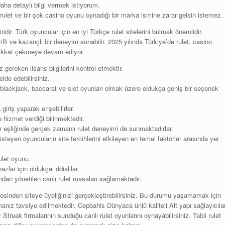
 daha detaylı bilgi vermek istiyorum.
 rulet ve bir çok casino oyunu oynadığı bir marka ismine zarar gelsin istemez.
idir. Türk oyuncular için en iyi Türkçe rulet sitelerini bulmak önemlidir.
fli ve kazançlı bir deneyim sunabilir. 2025 yılında Türkiye’de rulet, casino
 dikkat çekmeye devam ediyor.
 gereken lisans bilgilerini kontrol etmektir.
lde edebilirsiniz.
blackjack, baccarat ve slot oyunları olmak üzere oldukça geniş bir seçenek
riş yaparak erişebilirler.
le hizmet verdiği bilinmektedir.
ler eşliğinde gerçek zamanlı rulet deneyimi de sunmaktadırlar.
teyen oyuncuların site tercihlerini etkileyen en temel faktörler arasında yer
rulet oyunu.
lar için oldukça iddialılar.
ından yönetilen canlı rulet masaları sağlamaktadır.
esinden siteye üyeliğinizi gerçekleştirebilirsiniz. Bu durumu yaşamamak için
nız tavsiye edilmektedir. Cepbahis Dünyaca ünlü kaliteli Alt yapı sağlayıcılar
treak firmalarının sunduğu canlı rulet oyunlarını oynayabilirsiniz. Tabii rulet