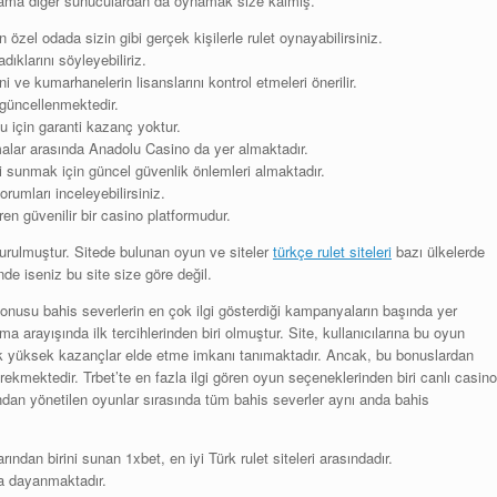
r ama diğer sunuculardan da oynamak size kalmış.
özel odada sizin gibi gerçek kişilerle rulet oynayabilirsiniz.
ıklarını söyleyebiliriz.
ve kumarhanelerin lisanslarını kontrol etmeleri önerilir.
güncellenmektedir.
 için garanti kazanç yoktur.
malar arasında Anadolu Casino da yer almaktadır.
imi sunmak için güncel güvenlik önlemleri almaktadır.
umları inceleyebilirsiniz.
en güvenilir bir casino platformudur.
lı kurulmuştur. Sitede bulunan oyun ve siteler
türkçe rulet siteleri
bazı ülkelerde
inde iseniz bu site size göre değil.
onusu bahis severlerin en çok ilgi gösterdiği kampanyaların başında yer
ma arayışında ilk tercihlerinden biri olmuştur. Site, kullanıcılarına bu oyun
rak yüksek kazançlar elde etme imkanı tanımaktadır. Ancak, bu bonuslardan
erekmektedir. Trbet’te en fazla ilgi gören oyun seçeneklerinden biri canlı casino
fından yönetilen oyunlar sırasında tüm bahis severler aynı anda bahis
ndan birini sunan 1xbet, en iyi Türk rulet siteleri arasındadır.
na dayanmaktadır.