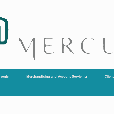
Events
Merchandising and Account Servicing
Client