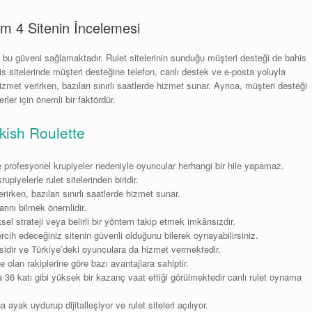
am 4 Sitenin İncelemesi
 ile bu güveni sağlamaktadır. Rulet sitelerinin sunduğu müşteri desteği de bahis
Bahis sitelerinde müşteri desteğine telefon, canlı destek ve e-posta yoluyla
hizmet verirken, bazıları sınırlı saatlerde hizmet sunar. Ayrıca, müşteri desteği
ler için önemli bir faktördür.
kish Roulette
e profesyonel krupiyeler nedeniyle oyuncular herhangi bir hile yapamaz.
iyelerle rulet sitelerinden biridir.
rirken, bazıları sınırlı saatlerde hizmet sunar.
rını bilmek önemlidir.
el strateji veya belirli bir yöntem takip etmek imkânsızdır.
ercih edeceğiniz sitenin güvenli olduğunu bilerek oynayabilirsiniz.
esidir ve Türkiye’deki oyunculara da hizmet vermektedir.
lan rakiplerine göre bazı avantajlara sahiptir.
 36 katı gibi yüksek bir kazanç vaat ettiği görülmektedir canlı rulet oynama
ak uydurup dijitalleşiyor ve rulet siteleri açılıyor.