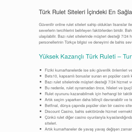
Türk Rulet Siteleri İçindeki En Sağl
Güvenilir online rulet siteleri sahip oldukları lisanslar
severlerin tercihlerini belirleyen faktörlerden biridir. 
ulaşılabilir. Bazı rulet sitelerinde müşteri desteği 7/24 
personellerinin Türkçe bilgisi ve deneyimi de bahis sever
Yüksek Kazançlı Türk Ruleti – Tur
Fiziki kumarhanelerde ise sıkı güvenlik önlemleri v
Bets10, kapsamlı bonuslar sunan en popüler canlı krup
Bazı rulet sitelerinde müşteri desteği 7/24 hizmet ve
Bu nedenle, rulet oynamadan önce, hileleri ve ipuçla
Rulet oyununu kazanabilmek için herhangi bir taktiks
Artık seçim yaparken daha bilinçli davranabilir ve t
Betfinal, dünya çapında popüler olan bir casino sit
Discount Casino, bahis sektöründe hizmet vermekte o
Çünkü rulet diğer casino oyunlarıyla kıyaslandığında
siteleri.
Artık kumarhaneler de yavaş yavaş değişen zamana ay