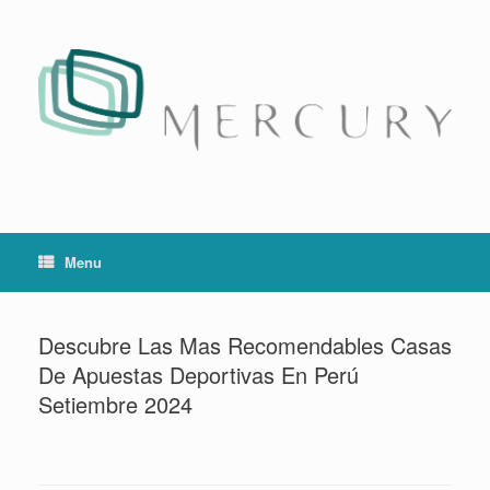
Skip
to
content
Menu
Descubre Las Mas Recomendables Casas
De Apuestas Deportivas En Perú
Setiembre 2024