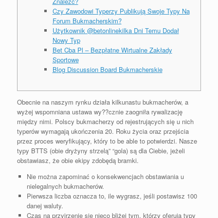
Znaleźć?
Czy Zawodowi Typerzy Publikują Swoje Typy Na
Forum Bukmacherskim?
Użytkownik @betonlinekilka Dni Temu Dodał
Nowy Typ
Bet Cba Pl – Bezpłatne Wirtualne Zakłady
Sportowe
Blog Discussion Board Bukmacherskie
Obecnie na naszym rynku działa kilkunastu bukmacherów, a
wyżej wspomniana ustawa wy??cznie zaogniła rywalizację
między nimi. Polscy bukmacherzy od rejestrujących się u nich
typerów wymagają ukończenia 20. Roku życia oraz przejścia
przez proces weryfikujący, który to be able to potwierdzi. Nasze
typy BTTS (obie dryżyny strzelą” “gola) są dla Ciebie, jeżeli
obstawiasz, że obie ekipy zdobędą bramki.
Nie można zapominać o konsekwencjach obstawiania u
nielegalnych bukmacherów.
Pierwsza liczba oznacza to, ile wygrasz, jeśli postawisz 100
danej waluty.
Czas na przyjrzenie się nieco bliżej tym, którzy oferują typy