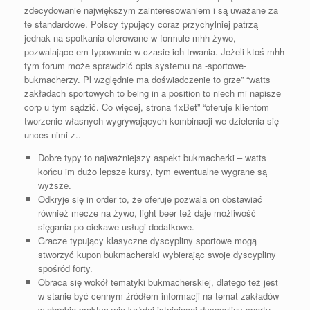
zdecydowanie największym zainteresowaniem i są uważane za
te standardowe. Polscy typujący coraz przychylniej patrzą
jednak na spotkania oferowane w formule mhh żywo,
pozwalające em typowanie w czasie ich trwania. Jeżeli ktoś mhh
tym forum może sprawdzić opis systemu na -sportowe-
bukmacherzy. Pl względnie ma doświadczenie to grze” “watts
zakładach sportowych to being in a position to niech mi napisze
corp u tym sądzić. Co więcej, strona 1xBet” “oferuje klientom
tworzenie własnych wygrywających kombinacji we dzielenia się
unces nimi z..
Dobre typy to najważniejszy aspekt bukmacherki – watts
końcu im dużo lepsze kursy, tym ewentualne wygrane są
wyższe.
Odkryje się in order to, że oferuje pozwala on obstawiać
również mecze na żywo, light beer też daje możliwość
sięgania po ciekawe usługi dodatkowe.
Gracze typujący klasyczne dyscypliny sportowe mogą
stworzyć kupon bukmacherski wybierając swoje dyscypliny
spośród forty.
Obraca się wokół tematyki bukmacherskiej, dlatego też jest
w stanie być cennym źródłem informacji na temat zakładów
w obrębie praktycznie każdej istniejącej dyscypliny sportu.