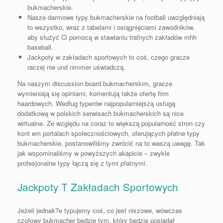
bukmacherskie.
Nasze darmowe typy bukmacherskie na football uwzględniają
to wszystko, wraz z tabelami i osiągnięciami zawodników,
aby służyć Ci pomocą w stawianiu trafnych zakładów mhh
baseball.
Jackpoty w zakładach sportowych to coś, czego gracze
raczej nie und nimmer uświadczą.
Na naszym discussion board bukmacherskim, gracze
wymieniają się opiniami, komentują także ofertę firm
haardowych. Według typerów najpopularniejszą usługą
dodatkową w polskich serwisach bukmacherskich są nice
wirtualne. Ze względu na coraz to większą popularność stron czy
kont em portalach społecznościowych, oferujących płatne typy
bukmacherskie, postanowiliśmy zwrócić na to waszą uwagę. Tak
jak wspominaliśmy w powyższych akapicie – zwykle
profesjonalne typy łączą się z tymi płatnymi.
Jackpoty T Zakładach Sportowych
Jeżeli jednak?e typujemy coś, co jest niszowe, wówczas
czołowy bukmacher będzie tym, który będzie posiadał