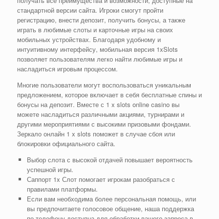
получать все преимущества и возможности, доступные на
стандартной версии сайта. Игроки смогут пройти
регистрацию, внести депозит, получить бонусы, а также
играть в любимые слоты и карточные игры на своих
мобильных устройствах. Благодаря удобному и
интуитивному интерфейсу, мобильная версия 1xSlots
позволяет пользователям легко найти любимые игры и
насладиться игровым процессом.
Многие пользователи могут воспользоваться уникальным
предложением, которое включает в себя бесплатные спины и
бонусы на депозит. Вместе с 1 x slots online casino вы
можете насладиться различными акциями, турнирами и
другими мероприятиями с высокими призовыми фондами.
Зеркало онлайн 1 x slots поможет в случае сбоя или
блокировки официального сайта.
Выбор слота с высокой отдачей повышает вероятность
успешной игры.
Саппорт 1x Слот помогает игрокам разобраться с
правилами платформы.
Если вам необходима более персональная помощь, или
вы предпочитаете голосовое общение, наша поддержка
по телефону доступна для обработки вашего запроса в