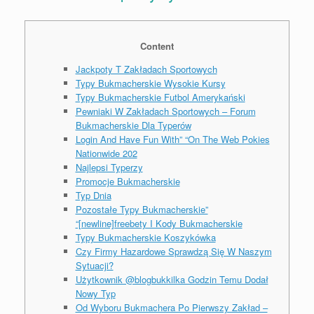
Content
Jackpoty T Zakładach Sportowych
Typy Bukmacherskie Wysokie Kursy
Typy Bukmacherskie Futbol Amerykański
Pewniaki W Zakładach Sportowych – Forum
Bukmacherskie Dla Typerów
Login And Have Fun With” “On The Web Pokies
Nationwide 202
Najlepsi Typerzy
Promocje Bukmacherskie
Typ Dnia
Pozostałe Typy Bukmacherskie”
“[newline]freebety I Kody Bukmacherskie
Typy Bukmacherskie Koszykówka
Czy Firmy Hazardowe Sprawdzą Się W Naszym
Sytuacji?
Użytkownik @blogbukkilka Godzin Temu Dodał
Nowy Typ
Od Wyboru Bukmachera Po Pierwszy Zakład –