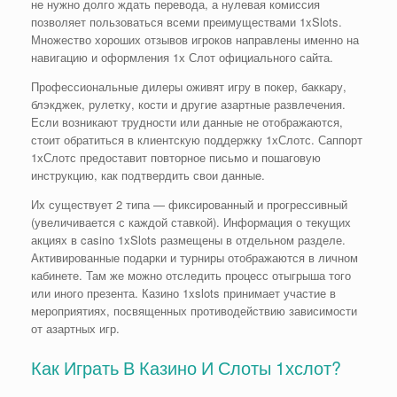
не нужно долго ждать перевода, а нулевая комиссия
позволяет пользоваться всеми преимуществами 1xSlots.
Множество хороших отзывов игроков направлены именно на
навигацию и оформления 1х Слот официального сайта.
Профессиональные дилеры оживят игру в покер, баккару,
блэкджек, рулетку, кости и другие азартные развлечения.
Если возникают трудности или данные не отображаются,
стоит обратиться в клиентскую поддержку 1хСлотс. Саппорт
1хСлотс предоставит повторное письмо и пошаговую
инструкцию, как подтвердить свои данные.
Их существует 2 типа — фиксированный и прогрессивный
(увеличивается с каждой ставкой). Информация о текущих
акциях в casino 1xSlots размещены в отдельном разделе.
Активированные подарки и турниры отображаются в личном
кабинете. Там же можно отследить процесс отыгрыша того
или иного презента. Казино 1xslots принимает участие в
мероприятиях, посвященных противодействию зависимости
от азартных игр.
Как Играть В Казино И Слоты 1хслот?