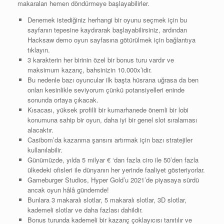
makaraları hemen döndürmeye başlayabilirler.
Denemek istediğiniz herhangi bir oyunu seçmek için bu
sayfanın tepesine kaydırarak başlayabilirsiniz, ardından
Hacksaw demo oyun sayfasına götürülmek için bağlantıya
tıklayın.
3 karakterin her birinin özel bir bonus turu vardır ve
maksimum kazanç, bahsinizin 10.000x’idir.
Bu nedenle bazı oyuncular ilk başta hüsrana uğrasa da ben
onları kesinlikle seviyorum çünkü potansiyelleri eninde
sonunda ortaya çıkacak.
Kısacası, yüksek profilli bir kumarhanede önemli bir lobi
konumuna sahip bir oyun, daha iyi bir genel slot sıralaması
alacaktır.
Casibom’da kazanma şansını artırmak için bazı stratejiler
kullanılabilir.
Günümüzde, yılda 5 milyar € ‘dan fazla ciro ile 50’den fazla
ülkedeki ofisleri ile dünyanın her yerinde faaliyet gösteriyorlar.
Gameburger Studios, Hyper Gold’u 2021’de piyasaya sürdü
ancak oyun hâlâ gündemde!
Bunlara 3 makaralı slotlar, 5 makaralı slotlar, 3D slotlar,
kademeli slotlar ve daha fazlası dahildir.
Bonus turunda kademeli bir kazanç çoklayıcısı tanıtılır ve