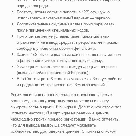
порядке очереди.
Поэтому, чтобы сегодня попасть в 1XSlots, нужно
использовать альтернативный вариант — зеркало.
Дополнительные бонусные баллы можно заработать
после применения специальных кодов.
При этом казино не устанавливает максимальных
ограничений на вывод средств, предоставляя игрокам
свободу в управлении своими финансами.
Казино 1xSlots официальный сайт выполнен в стильном
оформлении и имеет темную цветовую гамму.
У заведения также имеется международная лицензия
(выдана гемблинг-комиссией Кюрасао).
В 1xСлотс играть бесплатно можно с любого устройства
и предлагается тренироваться без ограничений.
Регистрация и пополнение баланса открывают дверь к
большому каталогу азартным развлечениям и шансу
выиграть весьма крупный выигрыш. Для тех, кто стремится
испытать настоящий азарт игры на реальные деньги,
необходимо пройти процесс регистрации. Важно отметить,
что для вывода выигрыша следует указывать
исключительно достоверные данные. С полным списком