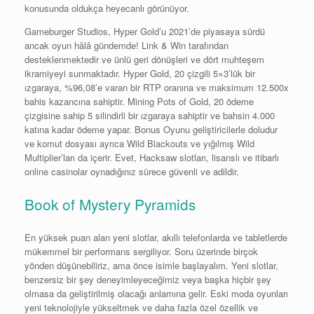
konusunda oldukça heyecanlı görünüyor.
Gameburger Studios, Hyper Gold’u 2021’de piyasaya sürdü
ancak oyun hâlâ gündemde! Link & Win tarafından
desteklenmektedir ve ünlü geri dönüşleri ve dört muhteşem
ikramiyeyi sunmaktadır. Hyper Gold, 20 çizgili 5×3’lük bir
ızgaraya, %96,08’e varan bir RTP oranına ve maksimum 12.500x
bahis kazancına sahiptir. Mining Pots of Gold, 20 ödeme
çizgisine sahip 5 silindirli bir ızgaraya sahiptir ve bahsin 4.000
katına kadar ödeme yapar. Bonus Oyunu geliştiricilerle doludur
ve komut dosyası ayrıca Wild Blackouts ve yığılmış Wild
Multiplier’ları da içerir. Evet, Hacksaw slotları, lisanslı ve itibarlı
online casinolar oynadığınız sürece güvenli ve adildir.
Book of Mystery Pyramids
En yüksek puan alan yeni slotlar, akıllı telefonlarda ve tabletlerde
mükemmel bir performans sergiliyor. Soru üzerinde birçok
yönden düşünebiliriz, ama önce isimle başlayalım. Yeni slotlar,
benzersiz bir şey deneyimleyeceğimiz veya başka hiçbir şey
olmasa da geliştirilmiş olacağı anlamına gelir. Eski moda oyunları
yeni teknolojiyle yükseltmek ve daha fazla özel özellik ve