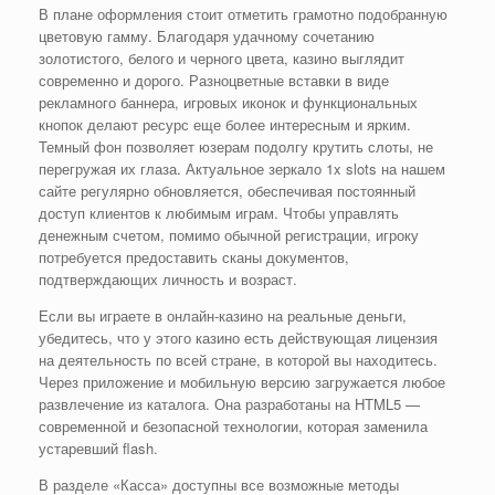
В плане оформления стоит отметить грамотно подобранную
цветовую гамму. Благодаря удачному сочетанию
золотистого, белого и черного цвета, казино выглядит
современно и дорого. Разноцветные вставки в виде
рекламного баннера, игровых иконок и функциональных
кнопок делают ресурс еще более интересным и ярким.
Темный фон позволяет юзерам подолгу крутить слоты, не
перегружая их глаза. Актуальное зеркало 1x slots на нашем
сайте регулярно обновляется, обеспечивая постоянный
доступ клиентов к любимым играм. Чтобы управлять
денежным счетом, помимо обычной регистрации, игроку
потребуется предоставить сканы документов,
подтверждающих личность и возраст.
Если вы играете в онлайн-казино на реальные деньги,
убедитесь, что у этого казино есть действующая лицензия
на деятельность по всей стране, в которой вы находитесь.
Через приложение и мобильную версию загружается любое
развлечение из каталога. Она разработаны на HTML5 —
современной и безопасной технологии, которая заменила
устаревший flash.
В разделе «Касса» доступны все возможные методы