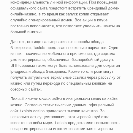
конфиденциальность личной информации. При посещении
официального сайта предстоит встретить брендовый домен
онлайн-казино, в то время как запуск копии открывает
случайно сгенерированный домен. Все акции в клубе
постоянно пополняются, что позволяет увеличить шансы на
большой выигрыш.
Для тех, кто ищет альтернативные способы обхода
блокировки, 1xslots предлагает несколько вариантов. Один
из них – скачивание мобильного приложения, где зеркала
уже интегрированы, обеспечивая бесперебойный доступ.
ВПН-сервисы также могут быть использованы для сокрытия
ip-адреса и обхода блокировок. Кроме того, игроки могут
получать актуальные зеркальные ссылки через рассылку от
казино или путем перехода по специальным кнопкам на
обзорных сайтах.
Полный список можно найти в специальном меню на сайте
казино. Согласно статистическим данным, официальный
сайт 1xslots casino привлекает тысячи клиентов. За
несколько лет существования, этот игровой клуб стал
известен во всём мире. 1xslots предоставляет возможность
незарегистрированным игрокам ознакомиться с игровым