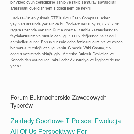
bir video oyun çekiciliğine sahip ve rakip samuray savaşçıları
arasındaki düellolar hem şiddetli hem de keyifli.
Hacksaw’ın en yüksek RTP’li slotu Cash Compass, erken
yayınları arasında yer alır ve bu Pocketz serisi oyun, 6×6’lık bir
ızgara üzerinde oynanır. Küme ödemeli tumble kazançlarından
faydalanırsınız ve pusula özelliği, 1.000x değerinde nakit ödül
sembolleri sunar. Bonus turunda daha fazlasını alırsınız ve ayrıca
bir bonus tekerleği özelliği vardır. Sıradaki Wild Casino, tıpkı
önceki yazımızda olduğu gibi, Amerika Birleşik Devletleri ve
Kanada’dan oyuncuları kabul eder Avustralya ve İngiltere’de ise
yasak.
Forum Bukmacherskie Zawodowych
Typerów
Zakłady Sportowe T Polsce: Ewolucja
All Of Us Perspektywy For